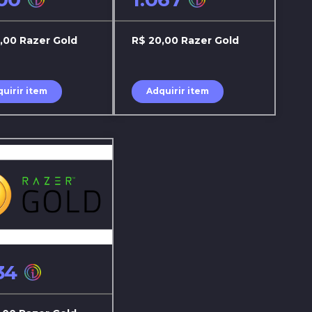
,00 Razer Gold
R$ 20,00 Razer Gold
uirir item
Adquirir item
34