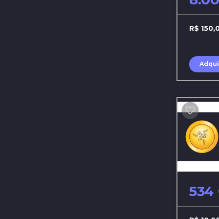
R$ 150,
Adqui
534