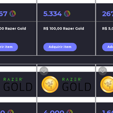
67
5.334
26
00 Razer Gold
R$ 100,00 Razer Gold
R$ 5,
rir item
Adquirir item
Adq
00
4.000
1.