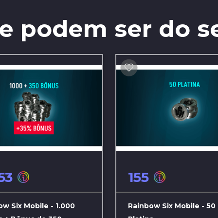
ue podem ser do s
53
155
w Six Mobile - 1.000
Rainbow Six Mobile - 50