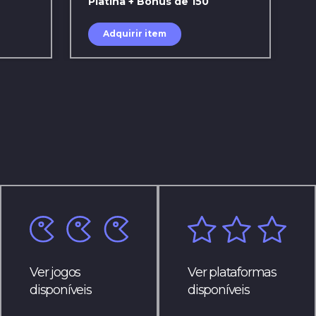
Platina + Bônus de 150
Adquirir item
Ver jogos
Ver plataformas
disponíveis
disponíveis