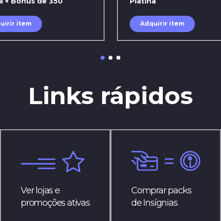
a + Bônus de 350
Platina
uirir item
Adquirir item
Links rápidos
Ver lojas e
Comprar packs
promoções ativas
de Insígnias