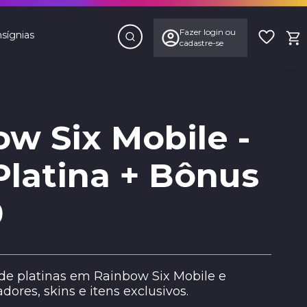
sígnias
w Six Mobile -
Platina + Bônus
0
de platinas em Rainbow Six Mobile e
ores, skins e itens exclusivos.