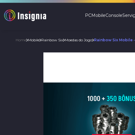
PC
Mobile
Console
Servi
Mobile
Rainbow Six
Moedas do Jogo
Rainbow Six Mobile -