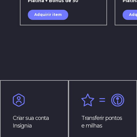
Platina + Bônus de 50
Platin
Adquirir item
Adq
Criar sua conta
Transferir pontos
Insígnia
e milhas