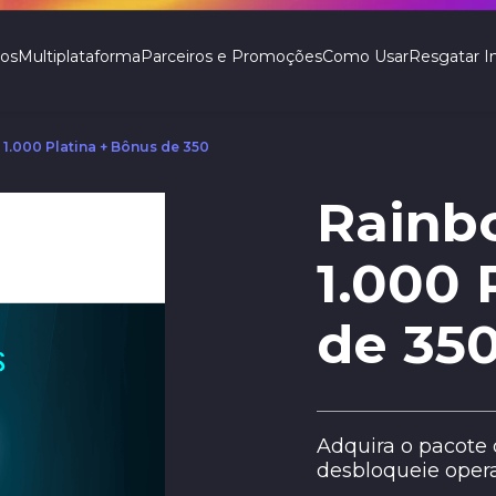
ços
Multiplataforma
Parceiros e Promoções
Como Usar
Resgatar In
 1.000 Platina + Bônus de 350
Rainbo
1.000 
de 35
Adquira o pacote 
desbloqueie operad