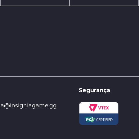
Segurança
nia@insigniagame.gg